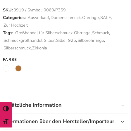
SKU:
3919 / Symbol: 0060/P359
Categories:
Ausverkauf
,
Damenschmuck
,
Ohrringe
,
SALE
,
Zur Hochzeit
Tags:
Großhandel für Silberschmuck
,
Ohrringe
,
Schmuck
,
Schmuckgroßhandel
,
Silber
,
Silber 925
,
Silberohrringe
,
Silberschmuck
,
Zirkonia
FARBE
Zusätzliche Information
TOGGLE HIGH CONTRAST
Informationen über den Hersteller/Importeur
TOGGLE FONT SIZE