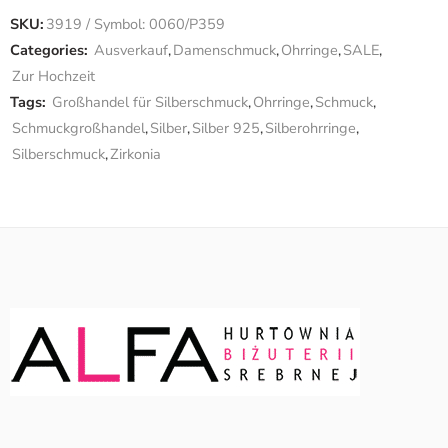
SKU:
3919 / Symbol: 0060/P359
Categories:
Ausverkauf
,
Damenschmuck
,
Ohrringe
,
SALE
,
Zur Hochzeit
Tags:
Großhandel für Silberschmuck
,
Ohrringe
,
Schmuck
,
Schmuckgroßhandel
,
Silber
,
Silber 925
,
Silberohrringe
,
Silberschmuck
,
Zirkonia