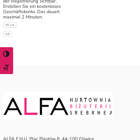
der Registrierung sichtbar.
Erstellen Sie ein kostenloses
Geschäftskonto. Das dauert
maximal 2 Minuten.
45 cm
4,8
TOGGLE HIGH CONTRAST
TOGGLE FONT SIZE
ALFA F.H.U. Plac Piastów 8, 44-100 Gliwice