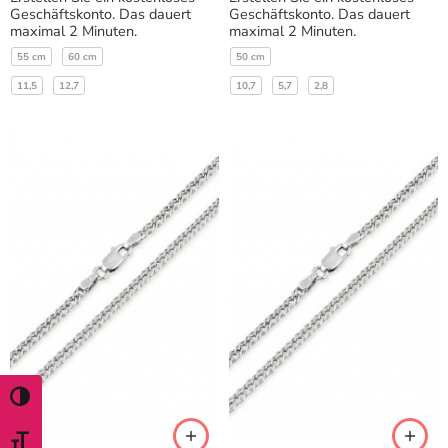
Geschäftskonto. Das dauert
Geschäftskonto. Das dauert
maximal 2 Minuten.
maximal 2 Minuten.
55 cm
60 cm
50 cm
11,5
12,7
10,7
5,7
2,8
TOGGLE HIGH CONTRAST
TOGGLE FONT SIZE