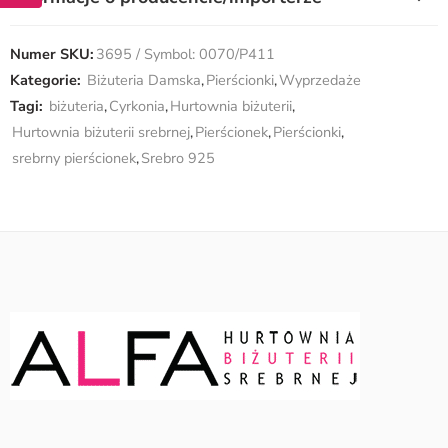
Numer SKU:
3695 / Symbol: 0070/P411
Kategorie:
Biżuteria Damska
,
Pierścionki
,
Wyprzedaże
Tagi:
biżuteria
,
Cyrkonia
,
Hurtownia biżuterii
,
Hurtownia biżuterii srebrnej
,
Pierścionek
,
Pierścionki
,
srebrny pierścionek
,
Srebro 925