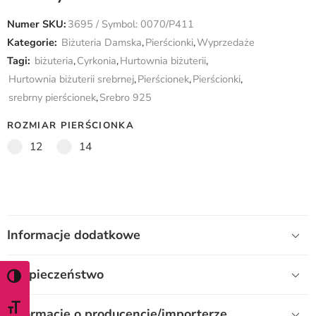
Numer SKU:
3695 / Symbol: 0070/P411
Kategorie:
Biżuteria Damska
,
Pierścionki
,
Wyprzedaże
Tagi:
biżuteria
,
Cyrkonia
,
Hurtownia biżuterii
,
Hurtownia biżuterii srebrnej
,
Pierścionek
,
Pierścionki
,
srebrny pierścionek
,
Srebro 925
ROZMIAR PIERŚCIONKA
12
14
Informacje dodatkowe
Bezpieczeństwo
WŁĄCZ TRYB WYSOKIEGO KONTRASTU
ZMIEŃ ROZMIAR CZCIONKI
Informacje o producencie/importerze