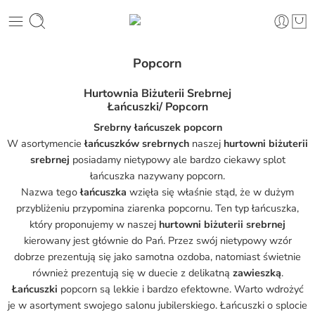
Popcorn
Hurtownia Biżuterii Srebrnej
Łańcuszki/ Popcorn
Srebrny łańcuszek popcorn
W asortymencie
łańcuszków srebrnych
naszej
hurtowni biżuterii
srebrnej
posiadamy nietypowy ale bardzo ciekawy splot
łańcuszka nazywany popcorn.
Nazwa tego
łańcuszka
wzięła się właśnie stąd, że w dużym
przybliżeniu przypomina ziarenka popcornu. Ten typ łańcuszka,
który proponujemy w naszej
hurtowni biżuterii srebrnej
kierowany jest głównie do Pań. Przez swój nietypowy wzór
dobrze prezentują się jako samotna ozdoba, natomiast świetnie
również prezentują się w duecie z delikatną
zawieszką
.
Łańcuszki
popcorn są lekkie i bardzo efektowne. Warto wdrożyć
je w asortyment swojego salonu jubilerskiego. Łańcuszki o splocie