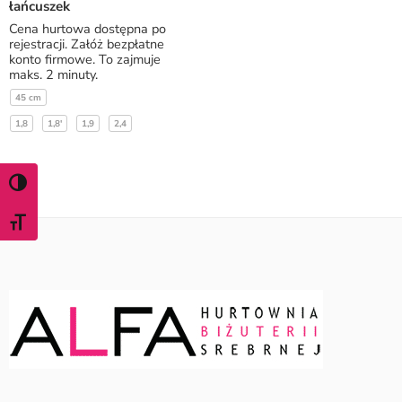
łańcuszek
Cena hurtowa dostępna po
rejestracji. Załóż bezpłatne
konto firmowe. To zajmuje
maks. 2 minuty.
45 cm
1,8
1,8'
1,9
2,4
WŁĄCZ TRYB WYSOKIEGO KONTRASTU
ZMIEŃ ROZMIAR CZCIONKI