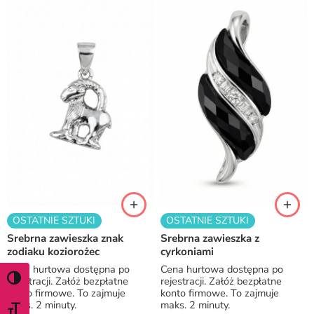
OSTATNIE SZTUKI
OSTATNIE SZTUKI
Srebrna zawieszka znak
Srebrna zawieszka z
zodiaku koziorożec
cyrkoniami
Cena hurtowa dostępna po
Cena hurtowa dostępna po
rejestracji. Załóż bezpłatne
rejestracji. Załóż bezpłatne
WŁĄCZ TRYB WYSOKIEGO KONTRASTU
konto firmowe. To zajmuje
konto firmowe. To zajmuje
maks. 2 minuty.
maks. 2 minuty.
ZMIEŃ ROZMIAR CZCIONKI