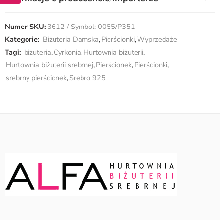
Numer SKU:
3612 / Symbol: 0055/P351
Kategorie:
Biżuteria Damska
,
Pierścionki
,
Wyprzedaże
Tagi:
biżuteria
,
Cyrkonia
,
Hurtownia biżuterii
,
Hurtownia biżuterii srebrnej
,
Pierścionek
,
Pierścionki
,
srebrny pierścionek
,
Srebro 925