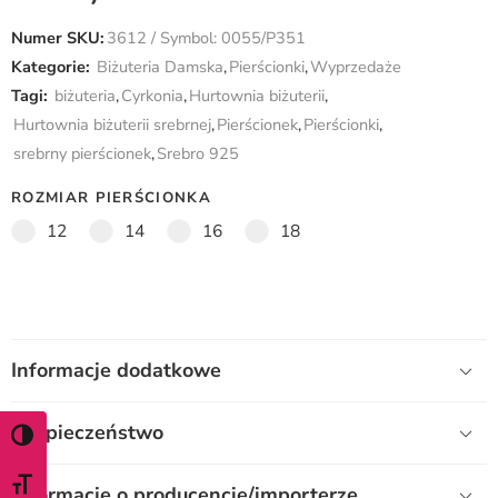
Numer SKU:
3612 / Symbol: 0055/P351
Kategorie:
Biżuteria Damska
,
Pierścionki
,
Wyprzedaże
Tagi:
biżuteria
,
Cyrkonia
,
Hurtownia biżuterii
,
Hurtownia biżuterii srebrnej
,
Pierścionek
,
Pierścionki
,
srebrny pierścionek
,
Srebro 925
ROZMIAR PIERŚCIONKA
12
14
16
18
Informacje dodatkowe
Bezpieczeństwo
WŁĄCZ TRYB WYSOKIEGO KONTRASTU
ZMIEŃ ROZMIAR CZCIONKI
Informacje o producencie/importerze