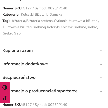
Numer SKU:
5127 / Symbol: 0026/ P140
Kategorie:
Kolczyki
,
Biżuteria Damska
Tagi:
biżuteria
,
Biżuteria srebrna
,
Cyrkonia
,
Hurtownia biżuterii
,
Hurtownia biżuterii srebrnej
,
Kolczyki
,
Kolczyki srebrne
,
srebro
,
Srebro 925
Kupione razem
Informacje dodatkowe
Bezpieczeństwo
WŁĄCZ TRYB WYSOKIEGO KONTRASTU
Informacje o producencie/importerze
ZMIEŃ ROZMIAR CZCIONKI
Numer SKU:
5127 / Symbol: 0026/ P140