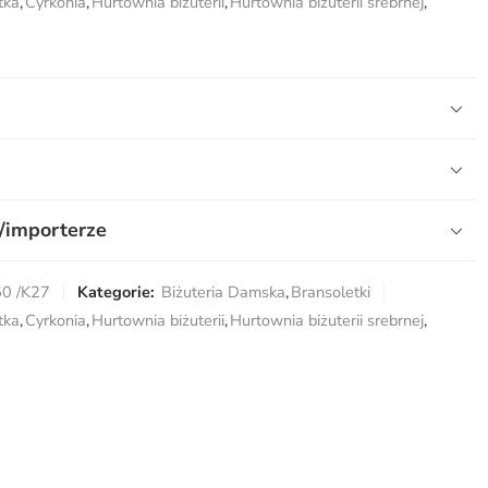
tka
,
Cyrkonia
,
Hurtownia biżuterii
,
Hurtownia biżuterii srebrnej
,
/importerze
50 /K27
Kategorie:
Biżuteria Damska
,
Bransoletki
tka
,
Cyrkonia
,
Hurtownia biżuterii
,
Hurtownia biżuterii srebrnej
,