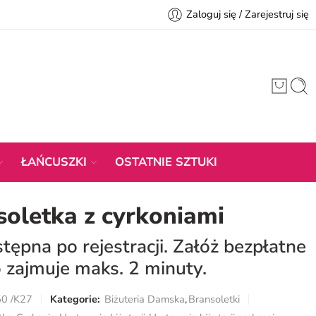
Zaloguj się / Zarejestruj się
ŁAŃCUSZKI
OSTATNIE SZTUKI
soletka z cyrkoniami
ępna po rejestracji. Załóż bezpłatne
 zajmuje maks. 2 minuty.
50 /K27
Kategorie:
Biżuteria Damska
,
Bransoletki