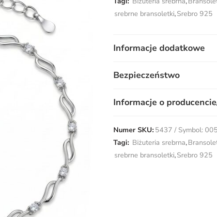
Tagi:
Biżuteria srebrna
,
Bransole
srebrne bransoletki
,
Srebro 925
Informacje dodatkowe
Bezpieczeństwo
Informacje o producencie
Numer SKU:
5437 / Symbol: 00
Tagi:
Biżuteria srebrna
,
Bransole
srebrne bransoletki
,
Srebro 925