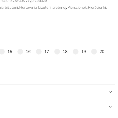
erścionki
,
SALE
,
Wyprzedaże
a biżuterii
,
Hurtownia biżuterii srebrnej
,
Pierścionek
,
Pierścionki
,
15
16
17
18
19
20