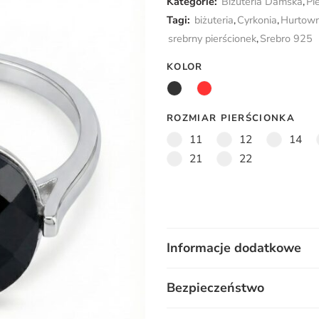
Kategorie:
Biżuteria Damska
,
Pi
Tagi:
biżuteria
,
Cyrkonia
,
Hurtowni
srebrny pierścionek
,
Srebro 925
KOLOR
ROZMIAR PIERŚCIONKA
11
12
14
21
22
Informacje dodatkowe
Bezpieczeństwo