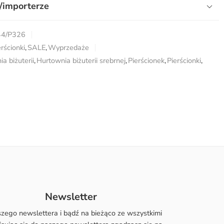
/importerze
44/P326
erścionki
,
SALE
,
Wyprzedaże
a biżuterii
,
Hurtownia biżuterii srebrnej
,
Pierścionek
,
Pierścionki
,
Newsletter
szego newslettera i bądź na bieżąco ze wszystkimi