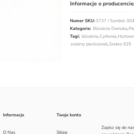
Informacje o producencie
Numer SKU:
3737 / Symbol: 00
Kategorie:
Biżuteria Damska
,
Pi
Tagi:
biżuteria
,
Cyrkonia
,
Hurtowni
srebrny pierścionek
,
Srebro 925
Informacje
Twoje konto
Zapisz się do na
O Nas
Sklep