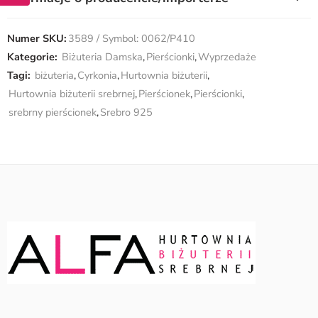
Numer SKU:
3589 / Symbol: 0062/P410
Kategorie:
Biżuteria Damska
,
Pierścionki
,
Wyprzedaże
Tagi:
biżuteria
,
Cyrkonia
,
Hurtownia biżuterii
,
Hurtownia biżuterii srebrnej
,
Pierścionek
,
Pierścionki
,
srebrny pierścionek
,
Srebro 925