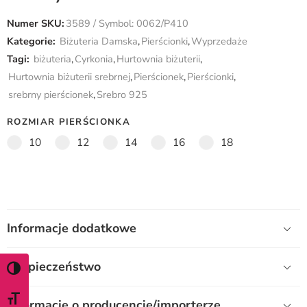
Numer SKU:
3589 / Symbol: 0062/P410
Kategorie:
Biżuteria Damska
,
Pierścionki
,
Wyprzedaże
Tagi:
biżuteria
,
Cyrkonia
,
Hurtownia biżuterii
,
Hurtownia biżuterii srebrnej
,
Pierścionek
,
Pierścionki
,
srebrny pierścionek
,
Srebro 925
ROZMIAR PIERŚCIONKA
10
12
14
16
18
Informacje dodatkowe
Bezpieczeństwo
WŁĄCZ TRYB WYSOKIEGO KONTRASTU
ZMIEŃ ROZMIAR CZCIONKI
Informacje o producencie/importerze