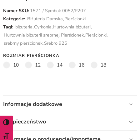
Numer SKU:
1571 / Symbol: 0052/P207
Kategorie:
Biżuteria Damska
,
Pierścionki
Tagi:
biżuteria
,
Cyrkonia
,
Hurtownia biżuterii
,
Hurtownia biżuterii srebrnej
,
Pierścionek
,
Pierścionki
,
srebrny pierścionek
,
Srebro 925
ROZMIAR PIERŚCIONKA
10
12
14
16
18
Informacje dodatkowe
Bezpieczeństwo
WŁĄCZ TRYB WYSOKIEGO KONTRASTU
ZMIEŃ ROZMIAR CZCIONKI
Informacje o producencie/importerze