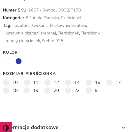
Numer SKU:
1667 / Symbol: 0032/P178
Kategorie:
Biżuteria Damska
,
Pierścionki
Tagi:
biżuteria
,
Cyrkonia
,
Hurtownia biżuterii
,
Hurtownia biżuterii srebrnej
,
Pierścionek
,
Pierścionki
,
srebrny pierścionek
,
Srebro 925
KOLOR
ROZMIAR PIERŚCIONKA
10
11
12
14
16
17
18
19
20
22
9
Informacje dodatkowe
WŁĄCZ TRYB WYSOKIEGO KONTRASTU