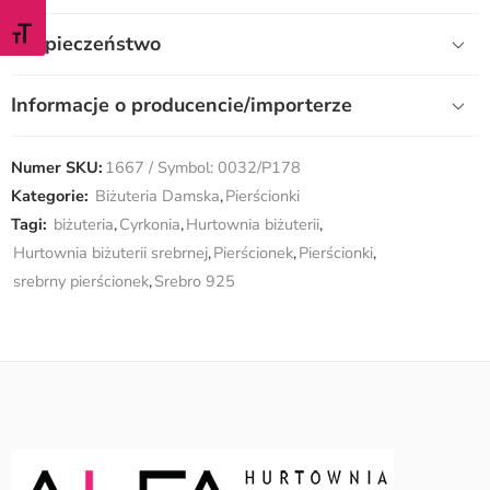
ZMIEŃ ROZMIAR CZCIONKI
Bezpieczeństwo
Informacje o producencie/importerze
Numer SKU:
1667 / Symbol: 0032/P178
Kategorie:
Biżuteria Damska
,
Pierścionki
Tagi:
biżuteria
,
Cyrkonia
,
Hurtownia biżuterii
,
Hurtownia biżuterii srebrnej
,
Pierścionek
,
Pierścionki
,
srebrny pierścionek
,
Srebro 925