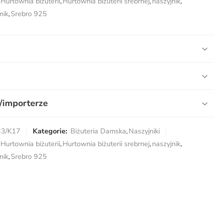
Hurtownia biżuterii
,
Hurtownia biżuterii srebrnej
,
naszyjnik
,
nik
,
Srebro 925
/importerze
33/K17
Kategorie:
Biżuteria Damska
,
Naszyjniki
Hurtownia biżuterii
,
Hurtownia biżuterii srebrnej
,
naszyjnik
,
nik
,
Srebro 925