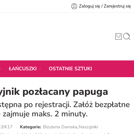
Zaloguj się / Zarejestruj się
ŁAŃCUSZKI
OSTATNIE SZTUKI
yjnik pozłacany papuga
ępna po rejestracji. Załóż bezpłatne
 zajmuje maks. 2 minuty.
33/K17
Kategorie:
Biżuteria Damska
,
Naszyjniki