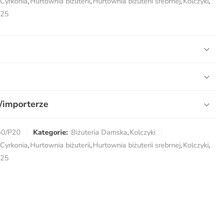
Cyrkonia
,
Hurtownia biżuterii
,
Hurtownia biżuterii srebrnej
,
Kolczyki
,
925
/importerze
50/P20
Kategorie:
Biżuteria Damska
,
Kolczyki
Cyrkonia
,
Hurtownia biżuterii
,
Hurtownia biżuterii srebrnej
,
Kolczyki
,
925