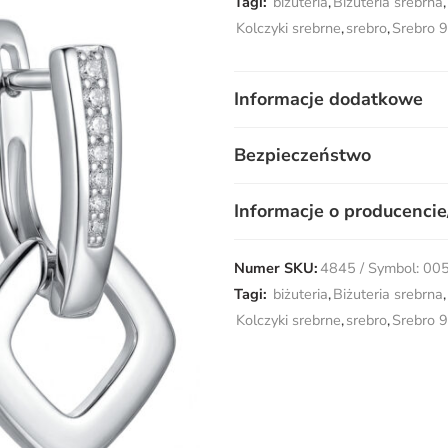
Tagi:
biżuteria
,
Biżuteria srebrna
,
Kolczyki srebrne
,
srebro
,
Srebro 
Informacje dodatkowe
Bezpieczeństwo
Informacje o producencie
Numer SKU:
4845 / Symbol: 00
Tagi:
biżuteria
,
Biżuteria srebrna
,
Kolczyki srebrne
,
srebro
,
Srebro 