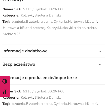
Numer SKU:
5316 / Symbol: 0029/ P60
Kategorie:
Kolczyki
,
Biżuteria Damska
Tagi:
biżuteria
,
Biżuteria srebrna
,
Cyrkonia
,
Hurtownia biżuterii
,
Hurtownia biżuterii srebrnej
,
Kolczyki
,
Kolczyki srebrne
,
srebro
,
Srebro 925
Informacje dodatkowe
Bezpieczeństwo
Informacje o producencie/importerze
WŁĄCZ TRYB WYSOKIEGO KONTRASTU
Numer SKU:
5316 / Symbol: 0029/ P60
ZMIEŃ ROZMIAR CZCIONKI
Kategorie:
Kolczyki
,
Biżuteria Damska
Tagi:
biżuteria
,
Biżuteria srebrna
,
Cyrkonia
,
Hurtownia biżuterii
,