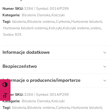
Numer SKU:
3284 / Symbol: 0014/P299
Kategorie:
Biżuteria Damska
,
Kolczyki
Tagi:
biżuteria
,
Biżuteria srebrna
,
Cyrkonia
,
Hurtownia biżuterii
,
Hurtownia biżuterii srebrnej
,
Kolczyki
,
Kolczyki srebrne
,
srebro
,
Srebro 925
Informacje dodatkowe
Bezpieczeństwo
Informacje o producencie/importerze
WŁĄCZ TRYB WYSOKIEGO KONTRASTU
Numer SKU:
3284 / Symbol: 0014/P299
ZMIEŃ ROZMIAR CZCIONKI
Kategorie:
Biżuteria Damska
,
Kolczyki
Tagi:
biżuteria
,
Biżuteria srebrna
,
Cyrkonia
,
Hurtownia biżuterii
,