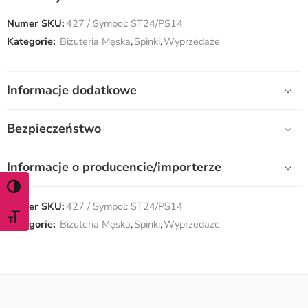
Numer SKU:
427 / Symbol: ST24/PS14
Kategorie:
Biżuteria Męska
,
Spinki
,
Wyprzedaże
Informacje dodatkowe
Bezpieczeństwo
Informacje o producencie/importerze
WŁĄCZ TRYB WYSOKIEGO KONTRASTU
Numer SKU:
427 / Symbol: ST24/PS14
ZMIEŃ ROZMIAR CZCIONKI
Kategorie:
Biżuteria Męska
,
Spinki
,
Wyprzedaże