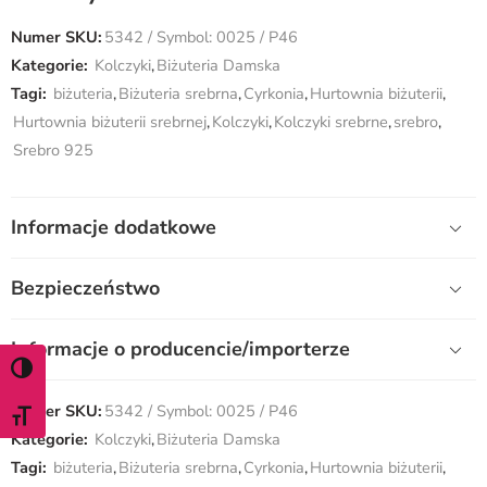
Numer SKU:
5342 / Symbol: 0025 / P46
Kategorie:
Kolczyki
,
Biżuteria Damska
Tagi:
biżuteria
,
Biżuteria srebrna
,
Cyrkonia
,
Hurtownia biżuterii
,
Hurtownia biżuterii srebrnej
,
Kolczyki
,
Kolczyki srebrne
,
srebro
,
Srebro 925
Informacje dodatkowe
Bezpieczeństwo
Informacje o producencie/importerze
WŁĄCZ TRYB WYSOKIEGO KONTRASTU
Numer SKU:
5342 / Symbol: 0025 / P46
ZMIEŃ ROZMIAR CZCIONKI
Kategorie:
Kolczyki
,
Biżuteria Damska
Tagi:
biżuteria
,
Biżuteria srebrna
,
Cyrkonia
,
Hurtownia biżuterii
,