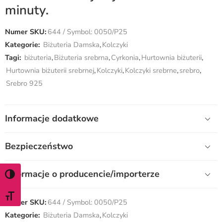
minuty.
Numer SKU:
644 / Symbol: 0050/P25
Kategorie:
Biżuteria Damska
,
Kolczyki
Tagi:
biżuteria
,
Biżuteria srebrna
,
Cyrkonia
,
Hurtownia biżuterii
,
Hurtownia biżuterii srebrnej
,
Kolczyki
,
Kolczyki srebrne
,
srebro
,
Srebro 925
Informacje dodatkowe
Bezpieczeństwo
Informacje o producencie/importerze
WŁĄCZ TRYB WYSOKIEGO KONTRASTU
ZMIEŃ ROZMIAR CZCIONKI
Numer SKU:
644 / Symbol: 0050/P25
Kategorie:
Biżuteria Damska
,
Kolczyki