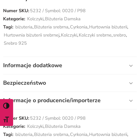
Numer SKU:
5232 / Symbol: 0020 / P98
Kategorie:
Kolczyki
,
Biżuteria Damska
Tagi:
biżuteria
,
Biżuteria srebrna
,
Cyrkonia
,
Hurtownia biżuterii
,
Hurtownia biżuterii srebrnej
,
Kolczyki
,
Kolczyki srebrne
,
srebro
,
Srebro 925
Informacje dodatkowe
Bezpieczeństwo
Informacje o producencie/importerze
WŁĄCZ TRYB WYSOKIEGO KONTRASTU
Numer SKU:
5232 / Symbol: 0020 / P98
ZMIEŃ ROZMIAR CZCIONKI
Kategorie:
Kolczyki
,
Biżuteria Damska
Tagi:
biżuteria
,
Biżuteria srebrna
,
Cyrkonia
,
Hurtownia biżuterii
,