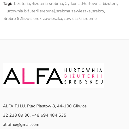
Tagi:
biżuteria
,
Biżuteria srebrna
,
Cyrkonia
,
Hurtownia biżuterii
,
Hurtownia biżuterii srebrnej
,
srebrna zawieszka
,
srebro
,
Srebro 925
,
wisiorek
,
zawieszka
,
zawieszki srebrne
ALFA F.H.U. Plac Piastów 8, 44-100 Gliwice
32 238 89 30, +48 694 484 535
alfafhu@gmail.com