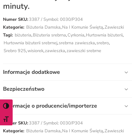
minuty.
Numer SKU:
3387 / Symbol: 0030/P304
Kategorie:
Biżuteria Damska
,
Na I Komunie Świętą
,
Zawieszki
Tagi:
biżuteria
,
Biżuteria srebrna
,
Cyrkonia
,
Hurtownia biżuterii
,
Hurtownia biżuterii srebrnej
,
srebrna zawieszka
,
srebro
,
Srebro 925
,
wisiorek
,
zawieszka
,
zawieszki srebrne
Informacje dodatkowe
Bezpieczeństwo
Informacje o producencie/importerze
WŁĄCZ TRYB WYSOKIEGO KONTRASTU
ZMIEŃ ROZMIAR CZCIONKI
Numer SKU:
3387 / Symbol: 0030/P304
Kategorie:
Biżuteria Damska
,
Na I Komunie Świętą
,
Zawieszki