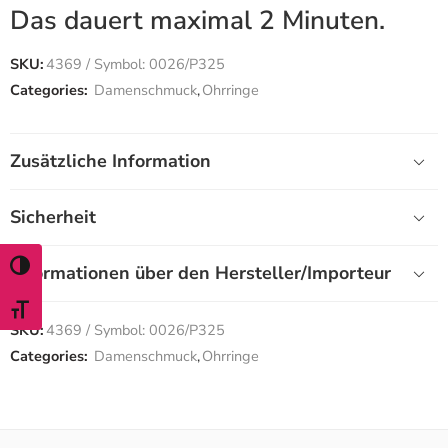
Das dauert maximal 2 Minuten.
SKU:
4369 / Symbol: 0026/P325
Categories:
Damenschmuck
,
Ohrringe
Zusätzliche Information
Sicherheit
TOGGLE HIGH CONTRAST
Informationen über den Hersteller/Importeur
TOGGLE FONT SIZE
SKU:
4369 / Symbol: 0026/P325
Categories:
Damenschmuck
,
Ohrringe